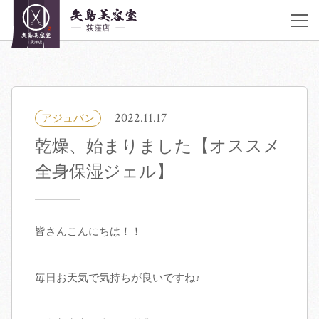
JR荻窪駅 南口 徒歩30秒
アクセス
《営業時間》
平日10:00〜20:00 土曜 10:00〜20:00 日曜,祝日 9:00〜19:00 不定休
03-6383-5252
2022.11.17
アジュバン
乾燥、始まりました【オススメ
着付け・ヘアメイク
全身保湿ジェル】
サロン紹介
ヘアカタログ
皆さんこんにちは！！
クーポン／料金表
毎日お天気で気持ちが良いですね♪
スタッフ紹介