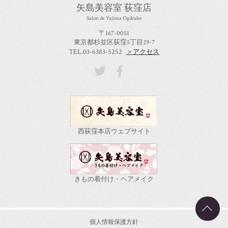
矢島美容室 荻窪店
Salon de Yajima Ogikubo
〒167-0051
東京都杉並区荻窪5丁目29-7
TEL.03-6383-5252
＞アクセス
西荻窪本店ウェブサイト
きもの着付け・ヘアメイク
個人情報保護方針