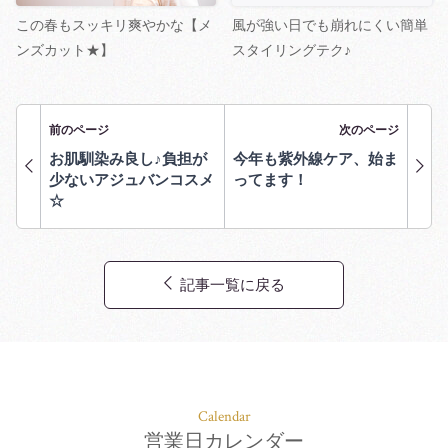
この春もスッキリ爽やかな【メ
風が強い日でも崩れにくい簡単
ンズカット★】
スタイリングテク♪
前のページ
次のページ
お肌馴染み良し♪負担が
今年も紫外線ケア、始ま
少ないアジュバンコスメ
ってます！
☆
記事一覧に戻る
Calendar
営業日カレンダー