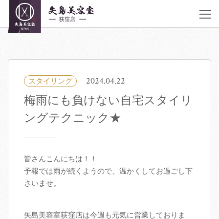
JR荻窪駅 南口 徒歩30秒
アクセス
《営業時間》
平日10:00〜20:00 土曜 10:00〜20:00 日曜,祝日 9:00〜19:00 不定休
03-6383-5252
2024.04.22
スタイリング
梅雨にも負けない自宅スタイリ
着付け・ヘアメイク
ングテクニック★
サロン紹介
ヘアカタログ
皆さんこんにちは！！
予報では雨が続くようので、温かくしてお過ごし下
さいませ。
クーポン／料金表
スタッフ紹介
矢島美容室荻窪店は今週も元気に営業しておりま