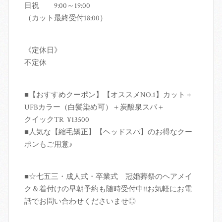
日祝 9:00～19:00
（カット最終受付18:00）
《定休日》
不定休
■【おすすめクーポン】【オススメNO.1】カット＋
UFBカラー（白髪染め可）＋炭酸泉スパ＋
クイックTR ¥13500
■人気な【縮毛矯正】【ヘッドスパ】のお得なクー
ポンもご用意♪
■☆七五三・成人式・卒業式 冠婚葬祭のヘアメイ
ク＆着付けの早朝予約も随時受付中!!お気軽にお電
話でお問い合わせくださいませ◎