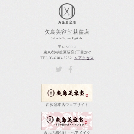
矢島美容室 荻窪店
Salon de Yajima Ogikubo
〒167-0051
東京都杉並区荻窪5丁目29-7
TEL.03-6383-5252
＞アクセス
西荻窪本店ウェブサイト
きもの着付け・ヘアメイク