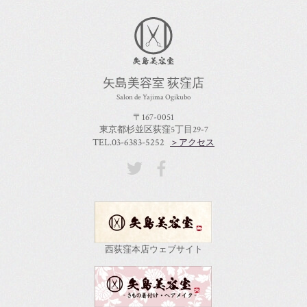
矢島美容室 荻窪店
Salon de Yajima Ogikubo
〒167-0051
東京都杉並区荻窪5丁目29-7
TEL.03-6383-5252
＞アクセス
西荻窪本店ウェブサイト