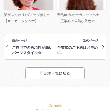
髪がふんわり♪ダメージ無しの
天然100％オーガニックヘナ、
【オーガニックヘナ】
二度染めで自然な茶色☆
前のページ
次のページ
ご自宅での再現性が高い
卒業式のご予約はお早め
パーマスタイル☆
に♪
記事一覧に戻る
Calendar