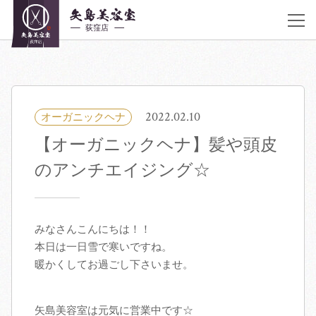
JR荻窪駅 南口 徒歩30秒
アクセス
《営業時間》
平日10:00〜20:00 土曜 10:00〜20:00 日曜,祝日 9:00〜19:00 不定休
03-6383-5252
2022.02.10
オーガニックヘナ
【オーガニックヘナ】髪や頭皮
着付け・ヘアメイク
のアンチエイジング☆
サロン紹介
ヘアカタログ
みなさんこんにちは！！
本日は一日雪で寒いですね。
暖かくしてお過ごし下さいませ。
クーポン／料金表
スタッフ紹介
矢島美容室は元気に営業中です☆