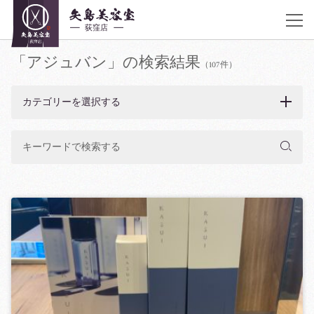
「アジュバン」の検索結果
JR荻窪駅 南口 徒歩30秒
アクセス
（107件）
《営業時間》
平日10:00〜20:00 土曜 10:00〜20:00 日曜,祝日 9:00〜19:00 不定休
カテゴリーを選択する
03-6383-5252
着付け・ヘアメイク
サロン紹介
ヘアカタログ
クーポン／料金表
スタッフ紹介