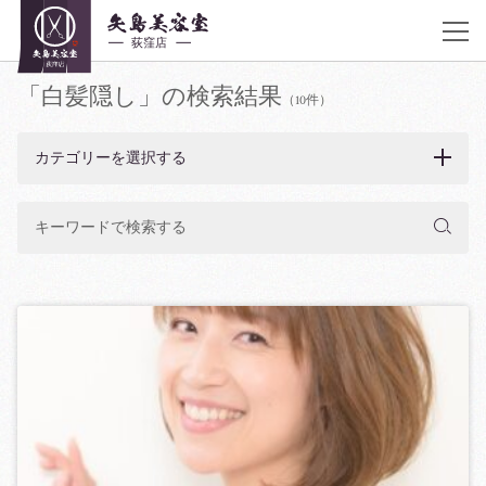
「白髪隠し」の検索結果
JR荻窪駅 南口 徒歩30秒
アクセス
（10件）
《営業時間》
平日10:00〜20:00 土曜 10:00〜20:00 日曜,祝日 9:00〜19:00 不定休
カテゴリーを選択する
03-6383-5252
着付け・ヘアメイク
サロン紹介
ヘアカタログ
クーポン／料金表
スタッフ紹介