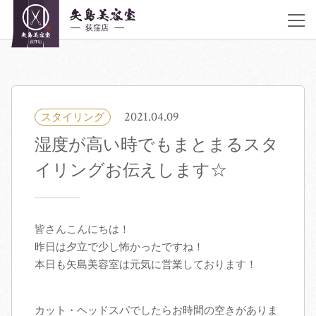
JR荻窪駅 南口 徒歩30秒
アクセス
《営業時間》
平日10:00〜20:00 土曜 10:00〜20:00 日曜,祝日 9:00〜19:00 不定休
03-6383-5252
2021.04.09
スタイリング
湿度が高い時でもまとまるスタ
着付け・ヘアメイク
イリングお伝えします☆
サロン紹介
ヘアカタログ
皆さんこんにちは！
昨日は夕立で少し怖かったですね！
本日も矢島美容室は元気に営業しております！
クーポン／料金表
スタッフ紹介
カット・ヘッドスパでしたらお時間の空きがありま