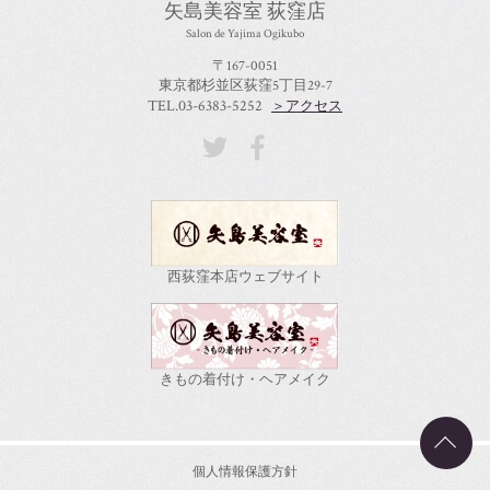
矢島美容室 荻窪店
Salon de Yajima Ogikubo
〒167-0051
東京都杉並区荻窪5丁目29-7
TEL.03-6383-5252
＞アクセス
西荻窪本店ウェブサイト
きもの着付け・ヘアメイク
個人情報保護方針