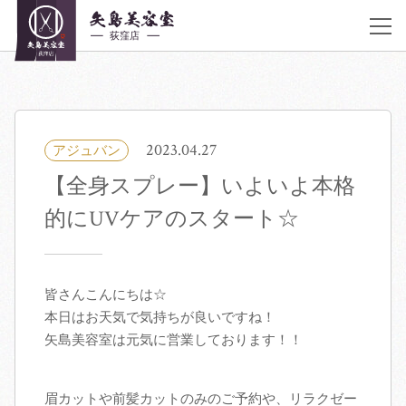
JR荻窪駅 南口 徒歩30秒
アクセス
《営業時間》
平日10:00〜20:00 土曜 10:00〜20:00 日曜,祝日 9:00〜19:00 不定休
03-6383-5252
2023.04.27
アジュバン
【全身スプレー】いよいよ本格
着付け・ヘアメイク
的にUVケアのスタート☆
サロン紹介
ヘアカタログ
皆さんこんにちは☆
本日はお天気で気持ちが良いですね！
矢島美容室は元気に営業しております！！
クーポン／料金表
スタッフ紹介
眉カットや前髪カットのみのご予約や、リラクゼー