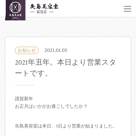
JR荻窪駅 南口 徒歩30秒
アクセス
《営業時間》
平日10:00〜20:00 土曜 10:00〜20:00 日曜,祝日 9:00〜19:00 不定休
03-6383-5252
2021.01.05
お知らせ
2021年丑年。本日より営業スタ
着付け・ヘアメイク
ートです。
サロン紹介
ヘアカタログ
謹賀新年
お正月はいかがお過ごしでしたか？
クーポン／料金表
矢島美容室は本日、5日より営業が始まりました。
スタッフ紹介