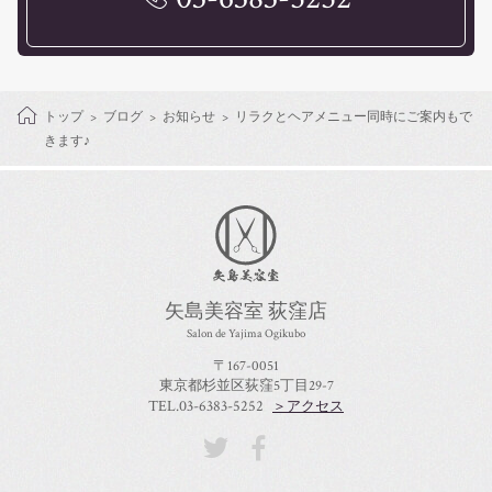
トップ
ブログ
お知らせ
リラクとヘアメニュー同時にご案内もで
きます♪
矢島美容室 荻窪店
Salon de Yajima Ogikubo
〒167-0051
東京都杉並区荻窪5丁目29-7
TEL.03-6383-5252
＞アクセス