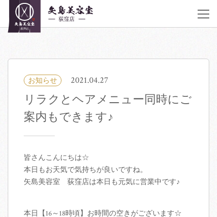
JR荻窪駅 南口 徒歩30秒
アクセス
《営業時間》
平日10:00〜20:00 土曜 10:00〜20:00 日曜,祝日 9:00〜19:00 不定休
03-6383-5252
2021.04.27
お知らせ
リラクとヘアメニュー同時にご
着付け・ヘアメイク
案内もできます♪
サロン紹介
ヘアカタログ
皆さんこんにちは☆
本日もお天気で気持ちが良いですね。
矢島美容室 荻窪店は本日も元気に営業中です♪
クーポン／料金表
スタッフ紹介
本日【16～18時頃】お時間の空きがございます☆