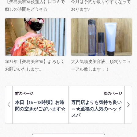
【矢島美容室荻窪店】口コミで
今月は予約が取りやすくなって
癒しの時間をどうぞ☆
おります♪
2024年【矢島美容室】よろしく
大人気頭皮美容液、順次リニュ
お願いいたします。
ーアル致します！！
前のページ
次のページ
本日【16～18時頃】お時
専門店よりも気持ち良い
間の空きがございます☆
～★至福の人気のヘッド
スパ