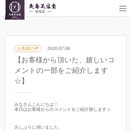
JR荻窪駅 南口 徒歩30秒
アクセス
《営業時間》
平日10:00〜20:00 土曜 10:00〜20:00 日曜,祝日 9:00〜19:00 不定休
03-6383-5252
2020.07.08
お客様の声
【お客様から頂いた、嬉しいコ
着付け・ヘアメイク
メントの一部をご紹介します
サロン紹介
☆】
ヘアカタログ
みなさんこんにちは！
本日はお客様からのコメントをご紹介致します☆
クーポン／料金表
久しぶりに伺いました。
スタッフ紹介